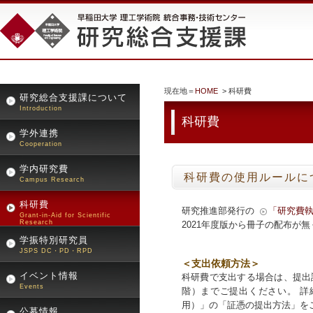
現在地＝
HOME
> 科研費
研究総合支援課について
Introduction
科研費
学外連携
Cooperation
学内研究費
科研費の使用ルールに
Campus Research
科研費
研究推進部発行の
「研究費
Grant-in-Aid for Scientific
Research
2021年度版から冊子の配布が
学振特別研究員
JSPS DC・PD・RPD
＜支出依頼方法＞
イベント情報
科研費で支出する場合は、提出
Events
階）までご提出ください。 詳
用）」の「証憑の提出方法」を
公募情報