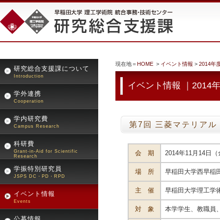
現在地＝
HOME
>
イベント情報
>
2014年
研究総合支援課について
Introduction
イベント情報 ｜2014
学外連携
Cooperation
学内研究費
第7回 三菱マテリア
Campus Research
科研費
Grant-in-Aid for Scientific
会 期
2014年11月14
Research
学振特別研究員
場 所
早稲田大学西早稲田キ
JSPS DC・PD・RPD
主 催
早稲田大学理工学
イベント情報
Events
対 象
本学学生、教職員、
公募情報