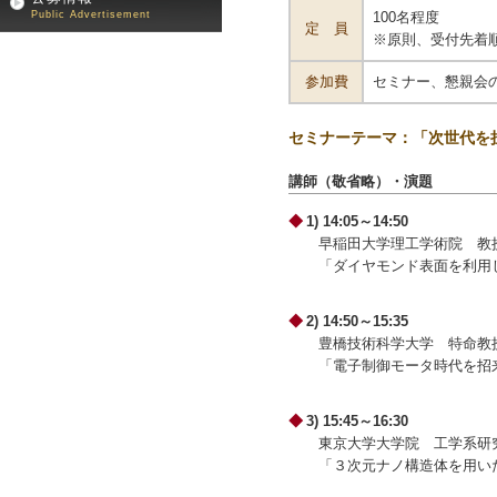
Public Advertisement
100名程度
定 員
※原則、受付先着
参加費
セミナー、懇親会
セミナーテーマ：「次世代を
講師（敬省略）・演題
1) 14:05～14:50
早稲田大学理工学術院 教
「ダイヤモンド表面を利用
2) 14:50～15:35
豊橋技術科学大学 特命教
「電子制御モータ時代を招
3) 15:45～16:30
東京大学大学院 工学系研
「３次元ナノ構造体を用い