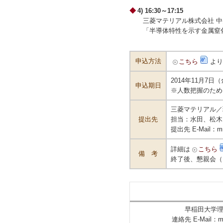
4) 16:30～17:15
三菱マテリアル株式会社 
「半導体特性を示す金属窒
申込方法
こちら
より
2014年11月7日
申込期日
※人数把握のため
三菱マテリアル／
提出先
担当：水田、松木
提出先 E-Mail：
詳細は
こちら
備 考
終了後、懇親会（17
早稲田大学理
連絡先 E-Mail：