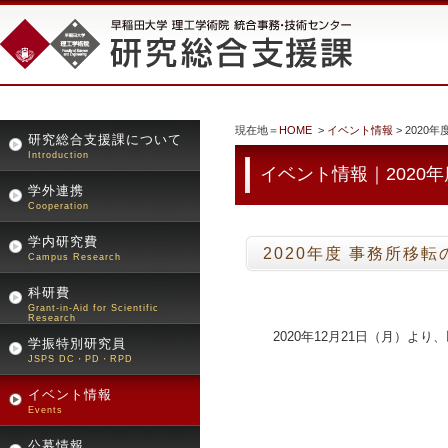
現在地＝
HOME
>
イベント情報
> 2020
研究総合支援課について
Introduction
イベント情報｜2020年
学外連携
Cooperation
学内研究費
2020年度 事務所移
Campus Research
科研費
Grant-in-Aid for Scientific
Research
2020年12月21日（月）よ
学振特別研究員
JSPS DC・PD・RPD
イベント情報
Events
公募情報